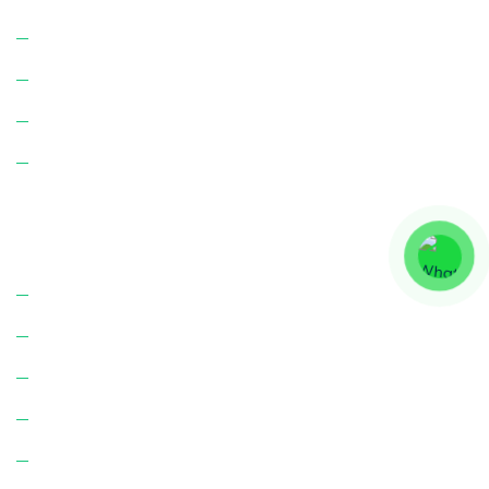
İnşaat Temizliği
Apartman Temizliği
Apartman Yönetimi
Site Yönetimi
Bize Ulaşın!
Hakkımızda
Hizmetlerimiz
K.V.K.K. Aydınlatma Metni
Çerez Politikası
İletişim