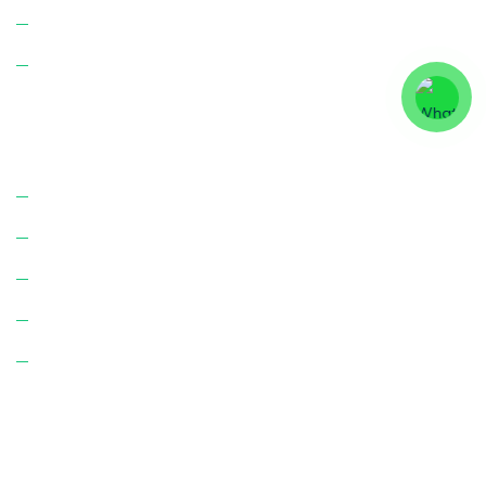
Apartman Yönetimi
Site Yönetimi
Bize Ulaşın!
Hakkımızda
Hizmetlerimiz
K.V.K.K. Aydınlatma Metni
Çerez Politikası
İletişim
Adres:
Karşıyaka Mah. Şehit Yücel Işık Cd. No: 25
Merkez/Afyonkarahisar.