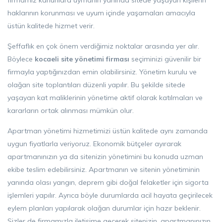
firmamız kanunlara uymanın yanında sitede yaşayan kişilerin
haklarının korunması ve uyum içinde yaşamaları amacıyla
üstün kalitede hizmet verir.
Şeffaflık en çok önem verdiğimiz noktalar arasında yer alır.
Böylece
kocaeli site yönetimi firması
seçiminizi güvenilir bir
firmayla yaptığınızdan emin olabilirsiniz. Yönetim kurulu ve
olağan site toplantıları düzenli yapılır. Bu şekilde sitede
yaşayan kat maliklerinin yönetime aktif olarak katılmaları ve
kararların ortak alınması mümkün olur.
Apartman yönetimi hizmetimizi üstün kalitede aynı zamanda
uygun fiyatlarla veriyoruz. Ekonomik bütçeler ayırarak
apartmanınızın ya da sitenizin yönetimini bu konuda uzman
ekibe teslim edebilirsiniz. Apartmanın ve sitenin yönetiminin
yanında olası yangın, deprem gibi doğal felaketler için sigorta
işlemleri yapılır. Ayrıca böyle durumlarda acil hayata geçirilecek
eylem planları yapılarak olağan durumlar için hazır beklenir.
Sizler de firmamızla iletişime geçerek sitenizin, apartmanınızın