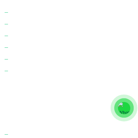
Ev Temizliği
Ofis Temizliği
İnşaat Temizliği
Apartman Temizliği
Apartman Yönetimi
Site Yönetimi
Bize Ulaşın!
Hakkımızda