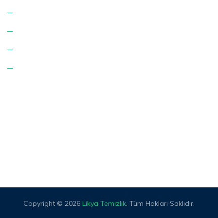
Hizmetlerimiz
K.V.K.K. Aydınlatma Metni
Çerez Politikası
İletişim
Adres:
Karşıyaka Mah. Şehit Yücel Işık Cd. No: 25
Merkez/Afyonkarahisar.
E-posta:
info@likyatemizlik.com
Telefon:
+90 507 055 94 79
Copyright © 2026
Likya Temizlik
. Tüm Hakları Saklıdır.