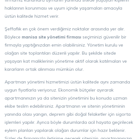
firmamız kanunlara uymanın yanında sitede yaşayan kişilerin
haklarının korunması ve uyum içinde yaşamaları amacıyla
üstün kalitede hizmet verir.
Şeffaflık en çok önem verdiğimiz noktalar arasında yer alır.
Böylece
manisa site yönetimi firması
seçiminizi güvenilir bir
firmayla yaptığınızdan emin olabilirsiniz. Yönetim kurulu ve
olağan site toplantıları düzenli yapılır. Bu şekilde sitede
yaşayan kat maliklerinin yönetime aktif olarak katılmaları ve
kararların ortak alınması mümkün olur.
Apartman yönetimi hizmetimizi üstün kalitede aynı zamanda
uygun fiyatlarla veriyoruz. Ekonomik bütçeler ayırarak
apartmanınızın ya da sitenizin yönetimini bu konuda uzman
ekibe teslim edebilirsiniz. Apartmanın ve sitenin yönetiminin
yanında olası yangın, deprem gibi doğal felaketler için sigorta
işlemleri yapılır. Ayrıca böyle durumlarda acil hayata geçirilecek
eylem planları yapılarak olağan durumlar için hazır beklenir.
Sizler de firmamızla iletişime geçerek sitenizin, apartmanınızın