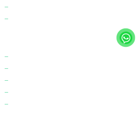
Apartman Yönetimi
Site Yönetimi
Bize Ulaşın!
Hakkımızda
Hizmetlerimiz
K.V.K.K. Aydınlatma Metni
Çerez Politikası
İletişim
Adres:
Karşıyaka Mah. Şehit Yücel Işık Cd. No: 25
Merkez/Afyonkarahisar.