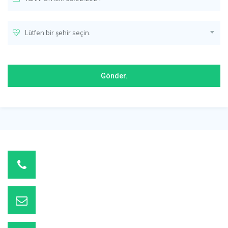
Lütfen bir şehir seçin.
+90 507 055 94 79
Müşteri Hizmetleri
info@likyatemizlik.com
E-posta adresimizden bize ulaşın.
7 Gün - 07:00 – 21:00