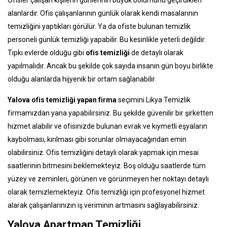
Ofisler çalışan kişilerin günlerinin büyük bölümünü geçirdikleri
alanlardır. Ofis çalışanlarının günlük olarak kendi masalarının
temizliğini yaptıkları görülür. Ya da ofiste bulunan temizlik
personeli günlük temizliği yapabilir. Bu kesinlikle yeterli değildir.
Tıpkı evlerde olduğu gibi
ofis temizliği
de detaylı olarak
yapılmalıdır. Ancak bu şekilde çok sayıda insanın gün boyu birlikte
olduğu alanlarda hijyenik bir ortam sağlanabilir.
Yalova ofis temizliği yapan firma
seçimini Likya Temizlik
firmamızdan yana yapabilirsiniz. Bu şekilde güvenilir bir şirketten
hizmet alabilir ve ofisinizde bulunan evrak ve kıymetli eşyaların
kaybolması, kırılması gibi sorunlar olmayacağından emin
olabilirsiniz. Ofis temizliğini detaylı olarak yapmak için mesai
saatlerinin bitmesini beklemekteyiz. Boş olduğu saatlerde tüm
yüzey ve zeminleri, görünen ve görünmeyen her noktayı detaylı
olarak temizlemekteyiz. Ofis temizliği için profesyonel hizmet
alarak çalışanlarınızın iş veriminin artmasını sağlayabilirsiniz.
Yalova Apartman Temizliği