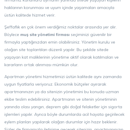
firmamız kanunlara uymanın yanında sitede yaşayan kişilerin
haklarının korunması ve uyum içinde yaşamaları amacıyla
üstün kalitede hizmet verir.
Şeffaflık en çok önem verdiğimiz noktalar arasında yer alır.
Böylece
muş site yönetimi firması
seçiminizi güvenilir bir
firmayla yaptığınızdan emin olabilirsiniz. Yönetim kurulu ve
olağan site toplantıları düzenli yapılır. Bu şekilde sitede
yaşayan kat maliklerinin yönetime aktif olarak katılmaları ve
kararların ortak alınması mümkün olur.
Apartman yönetimi hizmetimizi üstün kalitede aynı zamanda
uygun fiyatlarla veriyoruz. Ekonomik bütçeler ayırarak
apartmanınızın ya da sitenizin yönetimini bu konuda uzman
ekibe teslim edebilirsiniz. Apartmanın ve sitenin yönetiminin
yanında olası yangın, deprem gibi doğal felaketler için sigorta
işlemleri yapılır. Ayrıca böyle durumlarda acil hayata geçirilecek
eylem planları yapılarak olağan durumlar için hazır beklenir.
Sizler de firmamızla iletişime geçerek sitenizin, apartmanınızın