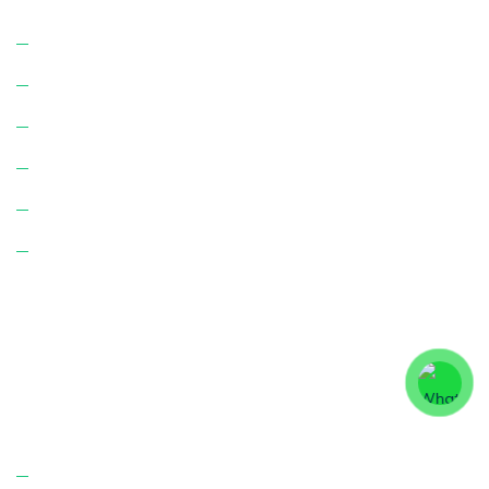
Ev Temizliği
Ofis Temizliği
İnşaat Temizliği
Apartman Temizliği
Apartman Yönetimi
Site Yönetimi
Bize Ulaşın!
Hakkımızda