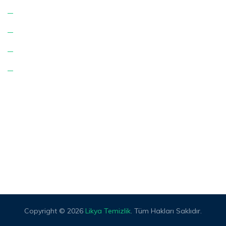
Hizmetlerimiz
K.V.K.K. Aydınlatma Metni
Çerez Politikası
İletişim
Adres:
Karşıyaka Mah. Şehit Yücel Işık Cd. No: 25
Merkez/Afyonkarahisar.
E-posta:
info@likyatemizlik.com
Telefon:
+90 507 055 94 79
Copyright © 2026
Likya Temizlik
. Tüm Hakları Saklıdır.